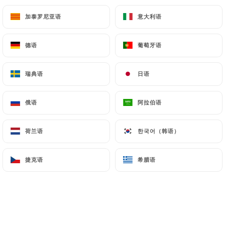
accompagné de pommes de terre et de salade
加泰罗尼亚语
加泰罗尼亚语
意大利语
意大利语
19.50€
德语
德语
葡萄牙语
葡萄牙语
Cassoulet basque
Haricots blancs cuits dans la graisse de canard,
瑞典语
瑞典语
日语
日语
manchon, poitrine de porc, saucisse de Toulouse et
chorizo
俄语
俄语
阿拉伯语
阿拉伯语
17.00€
荷兰语
荷兰语
한국어（韩语）
한국어（韩语）
** mélange forestier de cèpes, girolles, pleurotes
et lactaires
捷克语
捷克语
希腊语
希腊语
ET D’AILLEURS...