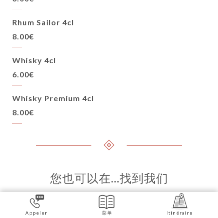
Rhum Sailor 4cl
8.00€
Whisky 4cl
6.00€
Whisky Premium 4cl
8.00€
您也可以在…找到我们
Appeler
菜单
Itinéraire