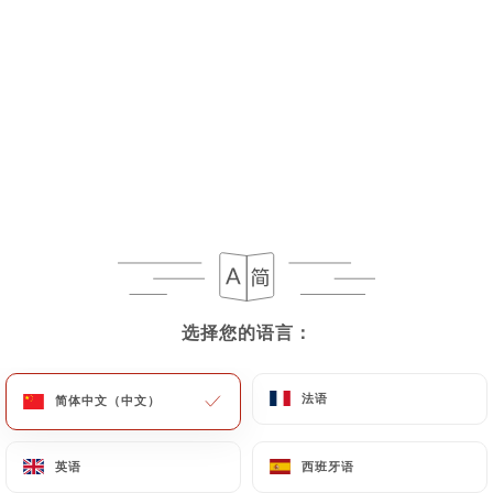
du riz
14.00€
Ajuallero
Brandade de morue et sauce basquaise
14.50€
Confit de canard aux cèpes, girolles **
Accompagné de pommes de terre
19.50€
选择您的语言：
选择您的语言：
Eventail de magret de canard
accompagné de pommes de terre et de salade
法语
法语
简体中文（中文）
简体中文（中文）
19.00€
英语
英语
西班牙语
西班牙语
Pavé de canard sauce roquefort