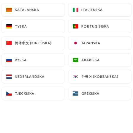
accompagné de pommes de terre et de salade
KATALANSKA
KATALANSKA
ITALIENSKA
ITALIENSKA
19.50€
TYSKA
TYSKA
PORTUGISISKA
PORTUGISISKA
Cassoulet basque
Haricots blancs cuits dans la graisse de canard,
简体中文 (KINESISKA)
简体中文 (KINESISKA)
JAPANSKA
JAPANSKA
manchon, poitrine de porc, saucisse de Toulouse et
chorizo
RYSKA
RYSKA
ARABISKA
ARABISKA
17.00€
한국어 (KOREANSKA)
한국어 (KOREANSKA)
NEDERLÄNDSKA
NEDERLÄNDSKA
** mélange forestier de cèpes, girolles, pleurotes
et lactaires
TJECKISKA
TJECKISKA
GREKISKA
GREKISKA
ET D’AILLEURS...