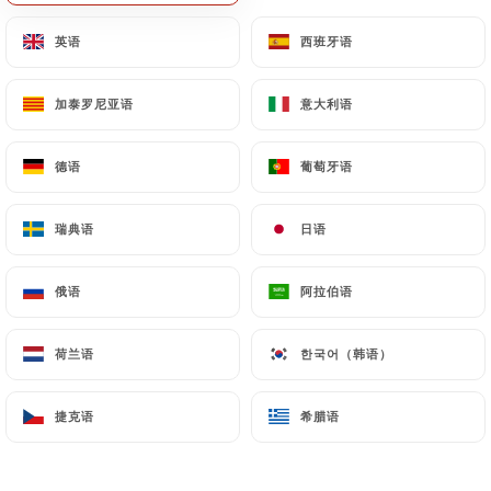
菜单
ZH
英语
英语
西班牙语
西班牙语
加泰罗尼亚语
加泰罗尼亚语
意大利语
意大利语
德语
德语
葡萄牙语
葡萄牙语
/
主页
图库
瑞典语
瑞典语
日语
日语
图库
俄语
俄语
阿拉伯语
阿拉伯语
荷兰语
荷兰语
한국어（韩语）
한국어（韩语）
捷克语
捷克语
希腊语
希腊语