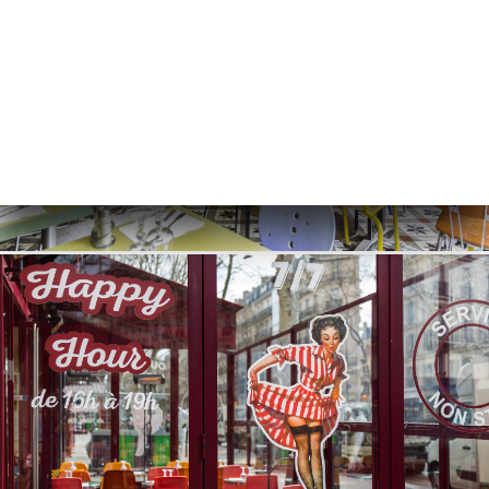
页
库
单
系