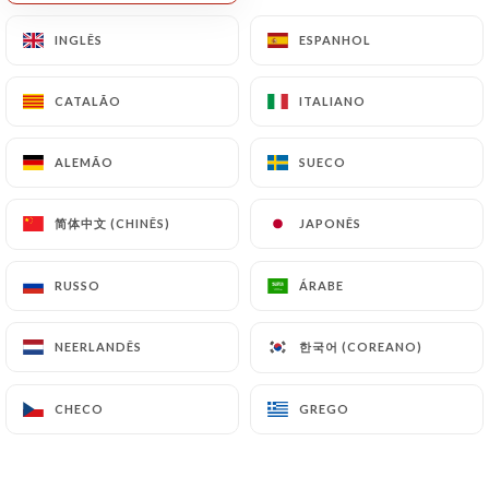
PT
INGLÊS
INGLÊS
ESPANHOL
ESPANHOL
MENU
CATALÃO
CATALÃO
ITALIANO
ITALIANO
ALEMÃO
ALEMÃO
SUECO
SUECO
/
PÁGINA INICIAL
GALERIA
简体中文 (CHINÊS)
简体中文 (CHINÊS)
JAPONÊS
JAPONÊS
Galeria
RUSSO
RUSSO
ÁRABE
ÁRABE
한국어 (COREANO)
한국어 (COREANO)
NEERLANDÊS
NEERLANDÊS
CHECO
CHECO
GREGO
GREGO