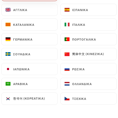
EL
ΜΕΝΟΎ
ΑΓΓΛΙΚΆ
ΑΓΓΛΙΚΆ
ΙΣΠΑΝΙΚΆ
ΙΣΠΑΝΙΚΆ
ΚΑΤΑΛΑΝΙΚΆ
ΚΑΤΑΛΑΝΙΚΆ
ΙΤΑΛΙΚΆ
ΙΤΑΛΙΚΆ
ΓΕΡΜΑΝΙΚΆ
ΓΕΡΜΑΝΙΚΆ
ΠΟΡΤΟΓΑΛΙΚΆ
ΠΟΡΤΟΓΑΛΙΚΆ
/
ΑΡΧΙΚΉ
ΦΩΤΟΓΡΑΦΊΕΣ
简体中文 (ΚΙΝΈΖΙΚΑ)
简体中文 (ΚΙΝΈΖΙΚΑ)
ΣΟΥΗΔΙΚΆ
ΣΟΥΗΔΙΚΆ
Φωτογραφίες
ΙΑΠΩΝΙΚΆ
ΙΑΠΩΝΙΚΆ
ΡΩΣΙΚΆ
ΡΩΣΙΚΆ
ΑΡΑΒΙΚΆ
ΑΡΑΒΙΚΆ
ΟΛΛΑΝΔΙΚΆ
ΟΛΛΑΝΔΙΚΆ
한국어 (ΚΟΡΕΆΤΙΚΑ)
한국어 (ΚΟΡΕΆΤΙΚΑ)
ΤΣΈΧΙΚΑ
ΤΣΈΧΙΚΑ