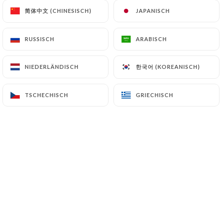
简体中文 (CHINESISCH)
简体中文 (CHINESISCH)
JAPANISCH
JAPANISCH
RUSSISCH
RUSSISCH
ARABISCH
ARABISCH
Chez Gladines
한국어 (KOREANISCH)
한국어 (KOREANISCH)
NIEDERLÄNDISCH
NIEDERLÄNDISCH
Saint Germain
TSCHECHISCH
TSCHECHISCH
GRIECHISCH
GRIECHISCH
0 BEWERTUNG
RESTAURANT FRANÇAIS
44 Boulevard Saint-Germain
75005 Paris France
Über uns